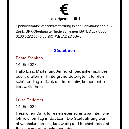
Jede
Spende
hilft!
Spendenkonto: Wissensvermittlung in der Denkmalpflege e. V.
Bank: SPK Oberlausitz-Niederschlesien IBAN: DE67 8505
0100 0232 0240 65 BIC: WELADED1GRL
Gästebuch
Beate Stephan
14.05.2022
Hallo Lisa, Martin und Anne, ich bedanke mich bei
euch, u allen im Hintergrund Beteiligten , für den
schönen Tag in Bautzen. Informativ, kompetent u
kurzweilig habt ...
Luise Thriemer
14.05.2022
Herzlichen Dank für einen ebenso entspannten wie
lehrreichen Tag in Bautzen. Die Stadtführung war
abwechslungsreich, kurzweilig und hochinteressant.
Es ist wunderbar gelungen, das ...