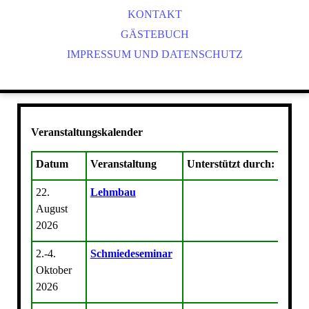
STUHL- UND WEIDENFLECHTEN
VEREINSGESCHICHTE
DRESDEN IM DETAIL
KONTAKT
X_26 A_WEIDENFLECHTEN
WEITERE EXKURSIONEN
MITGLIED WERDEN
GÄSTEBUCH
IMPRESSUM UND DATENSCHUTZ
MESSEN UND AUSSTELLUNGEN
FILZEN & FÄRBEN
SATZUNG
ONLINE-VORTRÄGE "ERZÄHL MAL!"
WIR KOOPERIEREN MIT
HOLZBEARBEITUNG
BLEIVERGLASUNG, GLASMALEREI
BUCHBINDEN
Veranstaltungskalender
Datum
Veranstaltung
Unterstützt durch:
22.
Lehmbau
August
2026
2.-4.
Schmiedeseminar
Oktober
2026