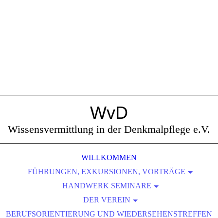
WvD
Wissensvermittlung in der Denkmalpflege e.V.
WILLKOMMEN
FÜHRUNGEN, EXKURSIONEN, VORTRÄGE
SÄCHSISCHE KLEIN- UND MITTELSTÄDTE
HANDWERK SEMINARE
EUROPAS METROPOLEN
DER VEREIN
SCHMIEDEN
BERUFSORIENTIERUNG UND WIEDERSEHENSTREFFEN
NATURRÄUME
DAS SIND WIR
LEHMBAU