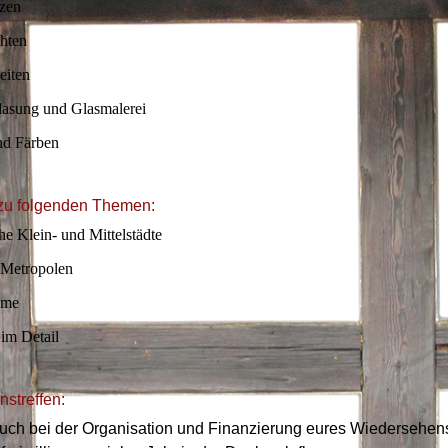
zen
chten
eiten
lasung und Glasmalerei
nd Färben
zu folgenden Themen:
he Klein- und Mittelstädte
 Metropolen
ume
im Detail
streffen:
euch bei der Organisation und Finanzierung eures Wiedersehens