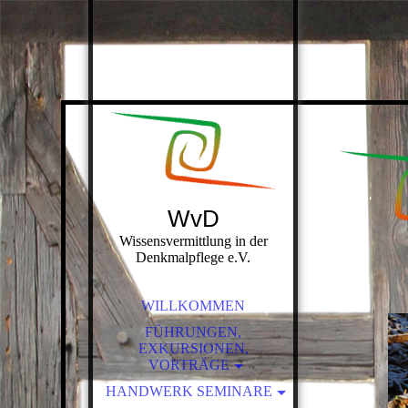
WvD
Wissensvermittlung in der
Denkmalpflege e.V.
WILLKOMMEN
FÜHRUNGEN,
EXKURSIONEN,
VORTRÄGE
SÄCHSISCHE KLEIN- UND
HANDWERK SEMINARE
MITTELSTÄDTE