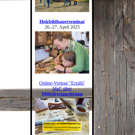
Holzbildhauerseminar
26.-27. April 2025
Online-Vortrag "Erzähl´
Mal" über
Möbelrestaurierung