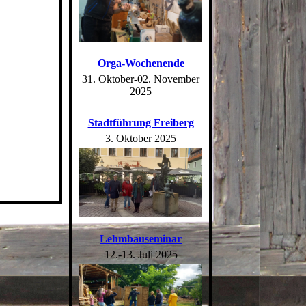
Orga-Wochenende
31. Oktober-02. November
2025
Stadtführung Freiberg
3. Oktober 2025
Lehmbauseminar
12.-13. Juli 2025