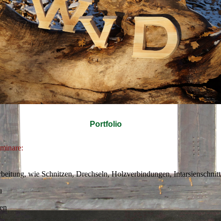
Portfolio
minare:
beitung, wie Schnitzen, Drechseln, Holzverbindungen, Intarsienschnitt 
u
en