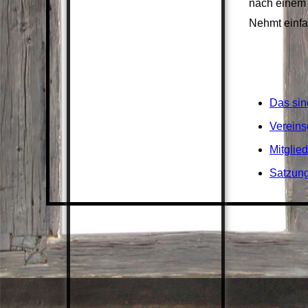
nach einem 
Nehmt einfa
Das sin
Vereins
Mitglie
Satzun