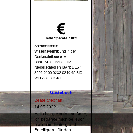
Jede
Spende
hilft!
Spendenkonto:
Wissensvermittlung in der
Denkmalpflege e. V.
Bank: SPK Oberlausitz-
Niederschlesien IBAN: DE67
8505 0100 0232 0240 65 BIC:
WELADED1GRL
Gästebuch
Beate Stephan
14.05.2022
Hallo Lisa, Martin und Anne,
ich bedanke mich bei euch,
u allen im Hintergrund
Beteiligten , für den