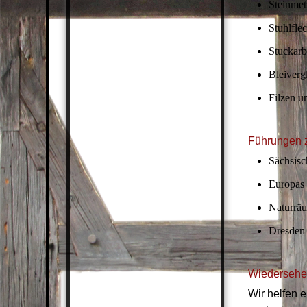
Steinmet
Stuhlfle
Stuckarb
Bleiverg
Filzen u
Führungen 
Sächsisc
Europas
Naturrä
Dresden 
Wiedersehen
Wir helfen 