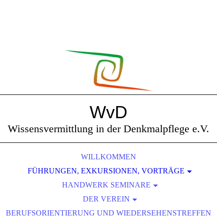
WvD
Wissensvermittlung in der Denkmalpflege e.V.
WILLKOMMEN
FÜHRUNGEN, EXKURSIONEN, VORTRÄGE
SÄCHSISCHE KLEIN- UND MITTELSTÄDTE
HANDWERK SEMINARE
EUROPAS METROPOLEN
DER VEREIN
SCHMIEDEN
BERUFSORIENTIERUNG UND WIEDERSEHENSTREFFEN
NATURRÄUME
DAS SIND WIR
LEHMBAU