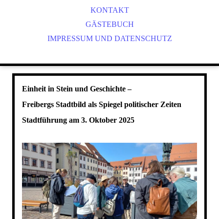
STUHL- UND WEIDENFLECHTEN
VEREINSGESCHICHTE
DRESDEN IM DETAIL
KONTAKT
X_26 A_WEIDENFLECHTEN
WEITERE EXKURSIONEN
MITGLIED WERDEN
GÄSTEBUCH
IMPRESSUM UND DATENSCHUTZ
MESSEN UND AUSSTELLUNGEN
FILZEN & FÄRBEN
SATZUNG
ONLINE-VORTRÄGE "ERZÄHL MAL!"
WIR KOOPERIEREN MIT
HOLZBEARBEITUNG
BLEIVERGLASUNG, GLASMALEREI
BUCHBINDEN
Einheit in Stein und Geschichte –
Freibergs Stadtbild als Spiegel politischer Zeiten
Stadtführung am 3. Oktober 2025